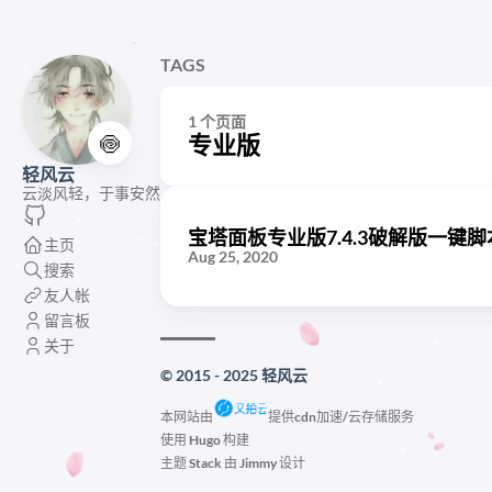
TAGS
1 个页面
🍥
专业版
轻风云
云淡风轻，于事安然
宝塔面板专业版7.4.3破解版一键脚
主页
Aug 25, 2020
搜索
友人帐
留言板
关于
© 2015 - 2025 轻风云
本网站由
提供cdn加速/云存储服务
使用
Hugo
构建
主题
Stack
由
Jimmy
设计