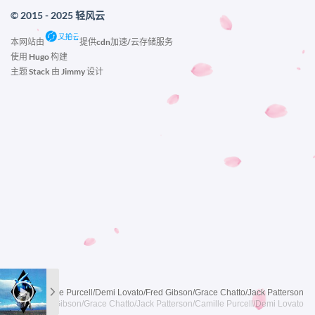
© 2015 - 2025 轻风云
本网站由
提供cdn加速/云存储服务
使用
Hugo
构建
主题
Stack
由
Jimmy
设计
作词 : Camille Purcell/Demi Lovato/Fred Gibson/Grace Chatto/Jack Patterson
作曲 : Fred Gibson/Grace Chatto/Jack Patterson/Camille Purcell/Demi Lovato